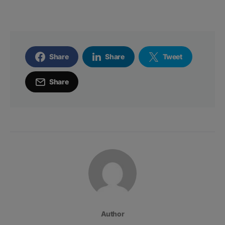
Share
Share
Tweet
Share
Author