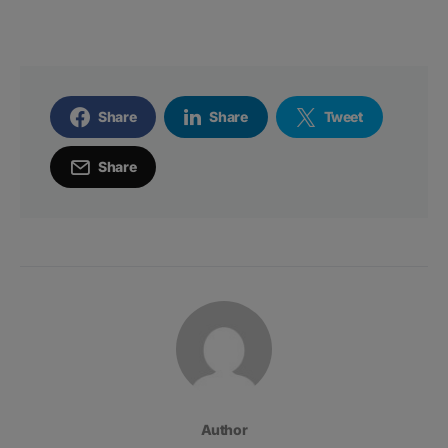
Share
Share
Tweet
Share
Author