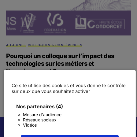
A LA UNE!
COLLOQUES & CONFÉRENCES
Pourquoi un colloque sur l’impact des
technologies sur les métiers et
l’enseignement ?
16 mai 2024 – UMONS – Projet VOICEO financé par la FWB
Ce site utilise des cookies et vous donne le contrôle
Faire face à l’accélération technologique Les…
sur ceux que vous souhaitez activer
BY
AURÉLIE VACHAUDEZ
21 MARS 2024
Nos partenaires
(4)
Mesure d'audience
Réseaux sociaux
Vidéos