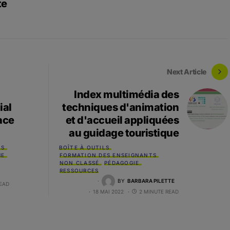
te
Next Article
Index multimédia des
ial
techniques d'animation
ace
et d'accueil appliquées
au guidage touristique
LS
BOÎTE À OUTILS
HE
FORMATION DES ENSEIGNANTS
NON CLASSÉ
PÉDAGOGIE
RESSOURCES
BY
BARBARA PILETTE
READ
18 MAI 2022
2 MINUTE READ