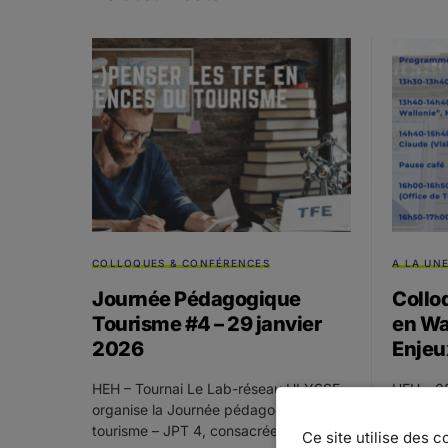
COLLOQUES & CONFÉRENCES
A LA UNE
Journée Pédagogique
Collo
Tourisme #4 – 29 janvier
en Wal
2026
Enjeu
HEH – Tournai Le Lab-réseau ULYSSE
HEH – 0
organise la Journée pédagogique du
2024, la
tourisme – JPT 4, consacrée à une…
Hainaut
Ce site utilise des 