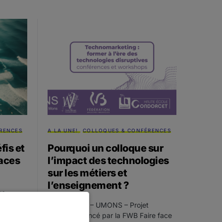
RENCES
A LA UNE!
COLLOQUES & CONFÉRENCES
fis et
Pourquoi un colloque sur
aces
l’impact des technologies
sur les métiers et
l’enseignement ?
ue,
riat Le
16 mai 2024 – UMONS – Projet
VOICEO financé par la FWB Faire face